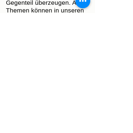
Gegenteil überzeugen. Alle
Themen können in unseren
Alltag einbezogen, viele
Feste von einem religiösen
Hintergrund her besser
verstanden und
Bibelgeschichten in die
Sprache von heute übersetzt
werden. Eine christliche
Auffassung vom Leben
beleuchtet viele Aspekte in
der Ethik aus verschiedenen
Blickwinkeln und fördert zur
Aufgeschlossenheit und
Toleranz, aber auch zur
kritischen
Auseinandersetzung.