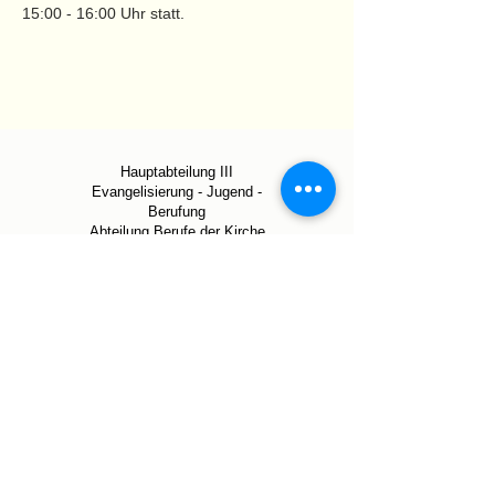
15:00 - 16:00 Uhr statt.
Hauptabteilung III
Evangelisierung - Jugend -
Berufung
Abteilung Berufe der Kirche
Peutingerstraße 5
86152 Augsburg
0821/3166 3211
berufe-der-kirche@bistum-
augsburg.de