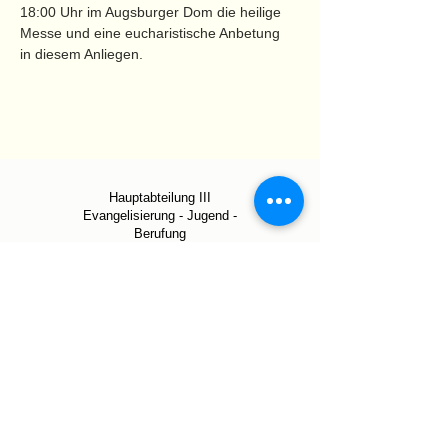
18:00 Uhr im Augsburger Dom die heilige 
Messe und eine eucharistische Anbetung
in diesem Anliegen.
Hauptabteilung III
Evangelisierung - Jugend -
Berufung
Abteilung Berufe der Kirche
Peutingerstraße 5
86152 Augsburg
0821/3166 3211
berufe-der-kirche@bistum-
augsburg.de