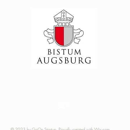
© 2023 by GoOn Startup. Proudly created with
Wix.com