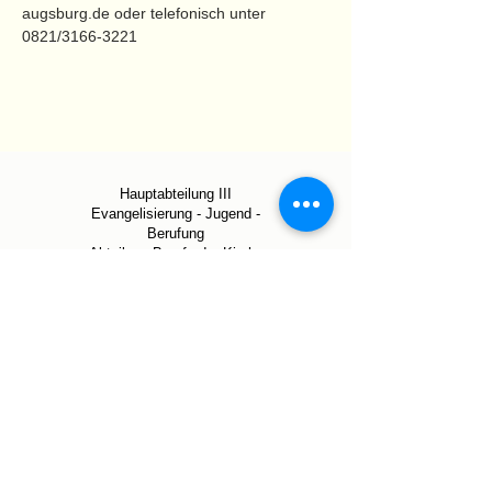
augsburg.de oder telefonisch unter 
0821/3166-3221
Hauptabteilung III
Evangelisierung - Jugend -
Berufung
Abteilung Berufe der Kirche
Peutingerstraße 5
86152 Augsburg
0821/3166 3211
berufe-der-kirche@bistum-
augsburg.de