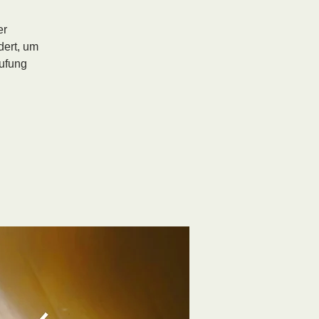
er
dert, um
ufung