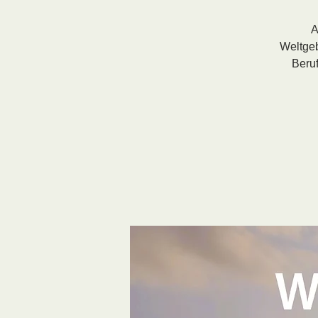
A
Weltgeb
Beru