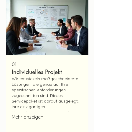
01.
Individuelles Projekt
Wir entwickeln maßgeschneiderte
Lösungen, die genau auf Ihre
spezifischen Anforderungen
zugeschnitten sind. Dieses
Servicepaket ist darauf ausgelegt,
Ihre einzigartigen
Herausforderungen zu verstehen
Mehr anzeigen
und innovative Ansätze zu
erarbeiten, um Ihre Ziele effektiv zu
erreichen. Lassen Sie uns