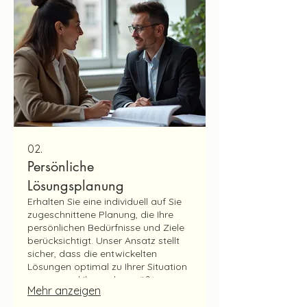
gemeinsam Ihre Vision in die
Realität umsetzen.
02.
Persönliche
Lösungsplanung
Erhalten Sie eine individuell auf Sie
zugeschnittene Planung, die Ihre
persönlichen Bedürfnisse und Ziele
berücksichtigt. Unser Ansatz stellt
sicher, dass die entwickelten
Lösungen optimal zu Ihrer Situation
passen und Ihnen den größten
Mehr anzeigen
Nutzen bringen. Wir nehmen uns die
Zeit, Ihre Anliegen genau zu