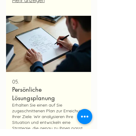
Mehr anzeigen
einzigartige Herausforderungen.
05.
Persönliche
Lösungsplanung
Erhalten Sie einen auf Sie
zugeschnittenen Plan zur Erreichung
Ihrer Ziele. Wir analysieren Ihre
Situation und entwickeln eine
Strategie, die genau zu Ihnen passt.
Profitieren Sie von einem klaren