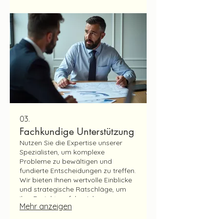
verstehen.
03.
Fachkundige Unterstützung
Nutzen Sie die Expertise unserer
Spezialisten, um komplexe
Probleme zu bewältigen und
fundierte Entscheidungen zu treffen.
Wir bieten Ihnen wertvolle Einblicke
und strategische Ratschläge, um
Ihre Projekte erfolgreich
Mehr anzeigen
voranzubringen. Vertrauen Sie auf
unser Know-how für optimale