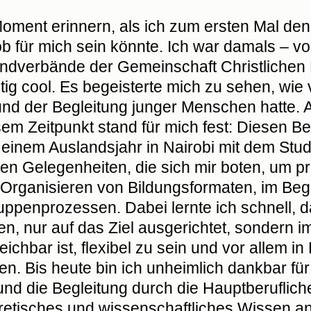
oment erinnern, als ich zum ersten Mal de
Job für mich sein könnte. Ich war damals – 
endverbände der Gemeinschaft Christlichen 
htig cool. Es begeisterte mich zu sehen, wie
nd der Begleitung junger Menschen hatte. Ab
m Zeitpunkt stand für mich fest: Diesen Be
einem Auslandsjahr in Nairobi mit dem Stud
nen Gelegenheiten, die sich mir boten, um p
Organisieren von Bildungsformaten, im Beg
ppenprozessen. Dabei lernte ich schnell, d
n, nur auf das Ziel ausgerichtet, sondern 
eichbar ist, flexibel zu sein und vor allem in
. Bis heute bin ich unheimlich dankbar für
d die Begleitung durch die Hauptberufliche
eoretisches und wissenschaftliches Wissen 